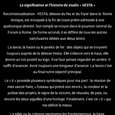
La signification et l’histoire du studio « VESTA »
Recontextualisation : VESTA, déesse du feu et du foyer dans la Rome
Antique, est invoquée à la fin de toute prière adressée à une
quelconque divinité. Son temple se trouve dans le poumon central du
Forum à Rome. De forme arrondi, il se diffère de tous les autres
sanctuaires dédiés aux dieux latins.
La lance, la haste ou le javelot de fer : des objets qui se trouvent
toujours auprès de la déesse Vesta. Elle s’élance vers le haut, elle
donne un ton positif au logo. Il ne faut jamais regarder en arrière. Il
suffit d’avancer. Avoir toujours une longueur d’avance. La lance c’est
au final notre objectif principal.
Le « V » possède plusieurs symboliques pour ma part : la réunion de
mes savoir-faire, « l’oiseau qui prend son envol », la rondeur et la
poésie des projets, le signe de la victoire, de réussite, de paix, ou
encore les deux aiguilles d’une horloge. Finalement, c’est ce « V » qui
me définit le mieux.
Le pilier ou la colonne représente les fondamentaux, la base,